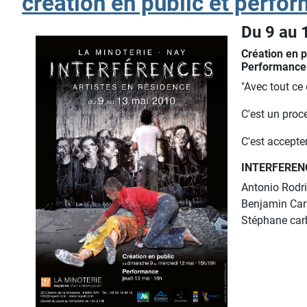
création en public et perfo
Du 9 au
Création en 
Performance 
"Avec tout ce 
C'est un proce
C'est accepter
INTERFEREN
Antonio Rodri
Benjamin Car
Stéphane car