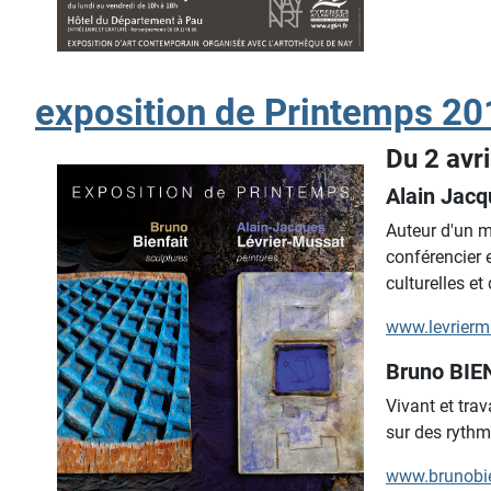
exposition de Printemps 20
Du 2 avr
Alain Jac
Auteur d'un mé
conférencier 
culturelles et
www.levrierm
Bruno BIE
Vivant et trav
sur des rythm
www.brunobi