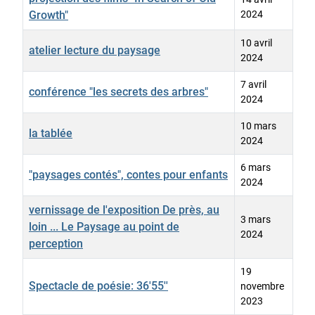
Growth"
2024
10 avril
atelier lecture du paysage
2024
7 avril
conférence "les secrets des arbres"
2024
10 mars
la tablée
2024
6 mars
"paysages contés", contes pour enfants
2024
vernissage de l'exposition De près, au
3 mars
loin ... Le Paysage au point de
2024
perception
19
Spectacle de poésie: 36'55''
novembre
2023