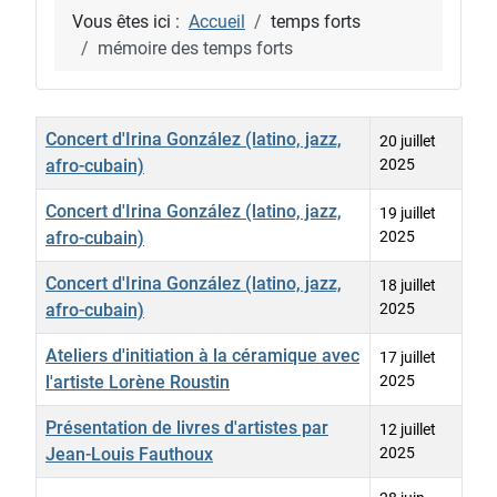
Vous êtes ici :
Accueil
temps forts
mémoire des temps forts
Titre
Date de création
Concert d'Irina González (latino, jazz,
20 juillet
afro-cubain)
2025
Concert d'Irina González (latino, jazz,
19 juillet
afro-cubain)
2025
Concert d'Irina González (latino, jazz,
18 juillet
afro-cubain)
2025
Ateliers d'initiation à la céramique avec
17 juillet
l'artiste Lorène Roustin
2025
Présentation de livres d'artistes par
12 juillet
Jean-Louis Fauthoux
2025