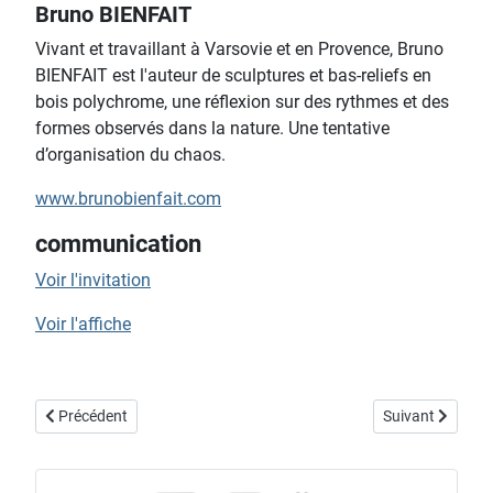
Bruno BIENFAIT
Vivant et travaillant à Varsovie et en Provence, Bruno
BIENFAIT est l'auteur de sculptures et bas-reliefs en
bois polychrome, une réflexion sur des rythmes et des
formes observés dans la nature. Une tentative
d’organisation du chaos.
www.brunobienfait.com
communication
Voir l'invitation
Voir l'affiche
Article précédent : "l'Artothèque sous les Arches"
Article suivant :
Précédent
Suivant