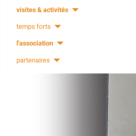
visites & activités
temps forts
l'association
partenaires