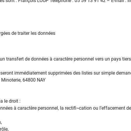
s sont : François LOUP Téléphone : 05 59 13 91 42 – E-mail : i
rgées de traiter les données
 un transfert de données à caractère personnel vers un pays tier
l
t seront immédiatement supprimées des listes sur simple demande
la Minoterie, 64800 NAY
 le droit :
es à caractère personnel, la rectifi¬cation ou l’effacement de ce
,
rôle,