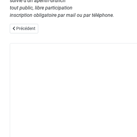
suivie d'un apéritif-brunch
tout public, libre participation
inscription obligatoire par mail ou par téléphone.
Article précédent : vernissage de l'exposition des élèves
Précédent