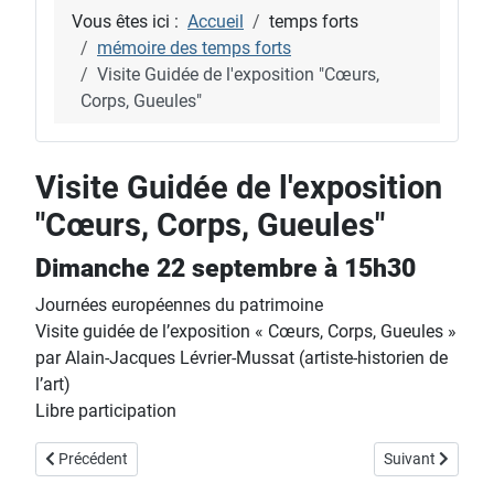
Vous êtes ici :
Accueil
temps forts
mémoire des temps forts
Visite Guidée de l'exposition "Cœurs,
Corps, Gueules"
Visite Guidée de l'exposition
"Cœurs, Corps, Gueules"
Dimanche 22 septembre à 15h30
Journées européennes du patrimoine
Visite guidée de l’exposition « Cœurs, Corps, Gueules »
par Alain-Jacques Lévrier-Mussat (artiste-historien de
l’art)
Libre participation
Article précédent : Café-art: "Matières-Manières"
Article suivant 
Précédent
Suivant