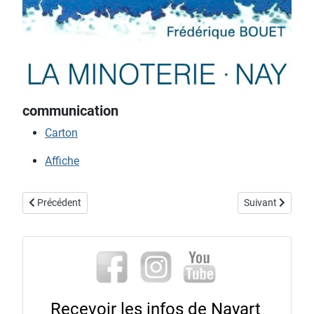
communication
Carton
Affiche
Article précédent : exposition "cadeaux d'artistes" 2013
Article suivant :
Précédent
Suivant
Recevoir les infos de Nayart