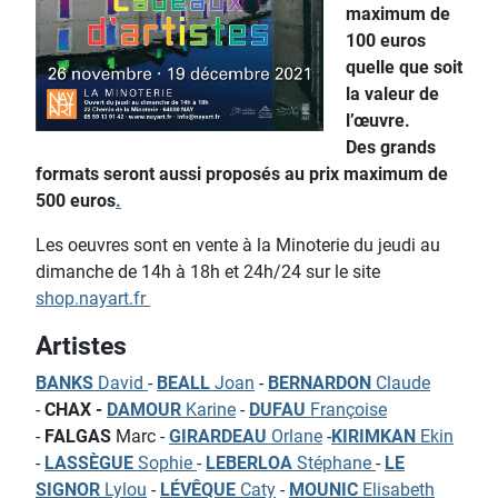
maximum de
100 euros
quelle que soit
la valeur de
l’œuvre.
Des grands
formats seront aussi proposés au prix maximum de
500 euros
.
Les oeuvres sont en vente à la Minoterie du jeudi au
dimanche de 14h à 18h et 24h/24 sur le site
shop.nayart.fr
Artistes
BANKS
David
-
BEALL
Joan
-
BERNARDON
Claude
-
CHAX -
DAMOUR
Karine
-
DUFAU
Françoise
-
FALGAS
Marc -
GIRARDEAU
Orlane
-
KIRIMKAN
Ekin
-
LASSÈGUE
Sophie
-
LEBERLOA
Stéphane
-
LE
SIGNOR
Lylou
-
LÉVÊQUE
Caty
-
MOUNIC
Elisabeth