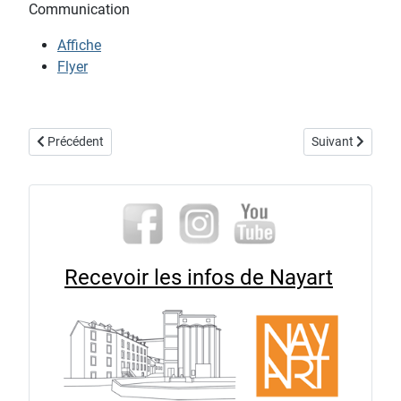
Communication
Affiche
Flyer
Article précédent : exposition "Construction, élaboration, le proces
Article suivant :
Précédent
Suivant
Recevoir les infos de Nayart