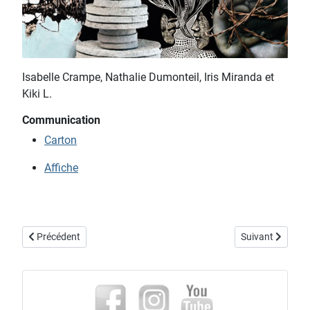
Isabelle Crampe, Nathalie Dumonteil, Iris Miranda et
Kiki L.
Communication
Carton
Affiche
Article précédent : exposition "cadeaux d'artistes" 2016
Article suivant 
Précédent
Suivant