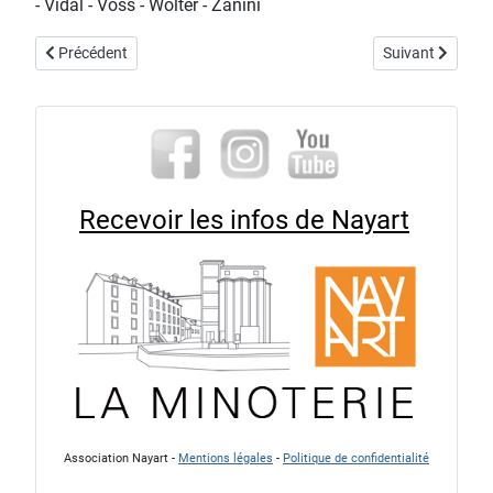
- Vidal - Voss - Wolter - Zanini
Article précédent : exposition "laine et couleurs : la tradition vivant
Article suivant :
Précédent
Suivant
Recevoir les infos de Nayart
Association Nayart -
Mentions légales
-
Politique de confidentialité