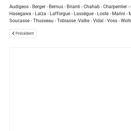
Audigeos - Berger - Bernus - Brianti - Chahab - Charpentier 
Hasegawa - Laïza - Lafforgue - Lassègue - Loste - Marini - 
Soucasse - Thusseau - Tobiasse -Valke - Vidal - Voss - Wolt
Article précédent : exposition "François-Xavier Fagniez" 2004
Précédent