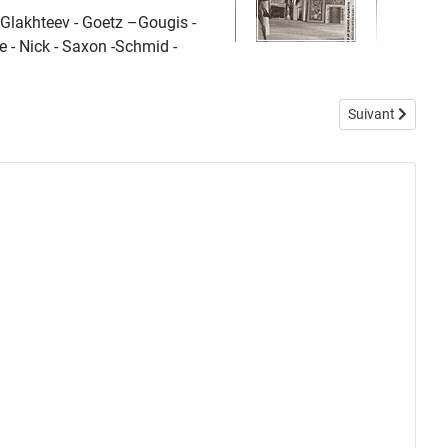
- Glakhteev - Goetz –Gougis -
e - Nick - Saxon -Schmid -
Article suivant :
Suivant