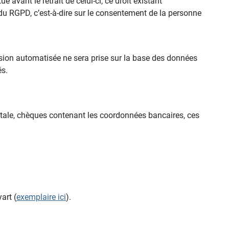
avant le retrait de celui-ci, ce droit existant
a) du RGPD, c’est-à-dire sur le consentement de la personne
ision automatisée ne sera prise sur la base des données
és.
stale, chèques contenant les coordonnées bancaires, ces
art (
exemplaire ici
).