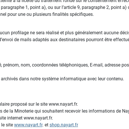
inte à la licéité du traitement fondé sur le consentement effectué 
, paragraphe 1, point a), ou sur l’article 9, paragraphe 2, point 
el pour une ou plusieurs finalités spécifiques.
aucun profilage ne sera réalisé et plus généralement aucune déc
’envoi de mails adaptés aux destinataires pourront être effectu
ité, prénom, nom, coordonnées téléphoniques, E-mail, adresse po
t archivés dans notre système informatique avec leur contenu.
laire proposé sur le site www.nayart.fr.
rs de la Minoterie qui souhaitent recevoir les informations de Nay
site internet www.nayart.fr.
le site
www.nayart.fr
. et
shop.nayart.fr